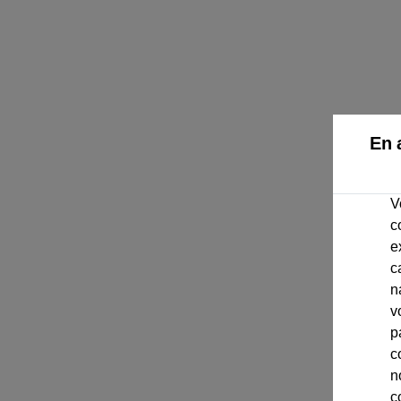
En 
V
c
e
c
n
v
p
c
n
c